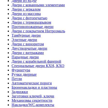
Двери из МДФ
Двери с кованными элементами
Двери с зеркалом
Двери из массива
Двери с фотопечатью
Двери с терморазрывом
Противопожарные двери
Двери с покрытием Нитроэмаль
Тамбурные двери
Элитные двери
Двери с виноритом
Двустворчатые двери
Двери с витражами
Парадные двери
Двери с корабельной фанерой
Специальные двери КХН, КХО
Фурнитура
Ручки дверные
Петли
Автоматические пороги
Броненакладки и пластины
Задвижки
Заготовки ключей, ключи
Механизмы секретности
Накладки/WC-комплекты