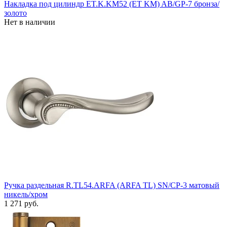
Накладка под цилиндр ET.K.KM52 (ET KM) AB/GP-7 бронза/
золото
Нет в наличии
Ручка раздельная R.TL54.ARFA (ARFA TL) SN/CP-3 матовый
никель/хром
1 271 руб.