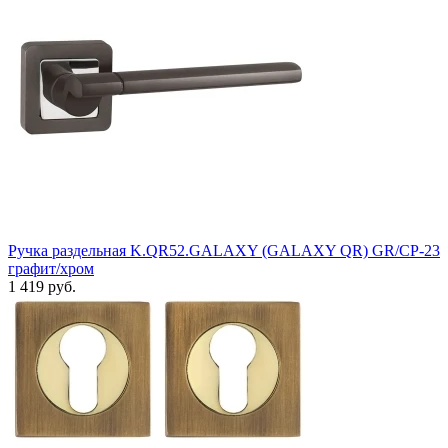
Ручка раздельная K.QR52.GALAXY (GALAXY QR) GR/CP-23
графит/хром
1 419 руб.