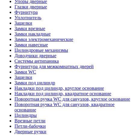
Упоры дверные
Глазки дверные
Фурнитура
Уплотнитель
Защелки
Замки врезные
Замки накладные
Замки электромеханические
Замки навесные
Цилиндровые механизмы
Доводчики дверные
Системы антипаника
Фурнитура для межкомнатных дверей
Замки WC
Защелки
Замки под цилиндр
Накладки под цилиндр, круглое основание
Накладки под цилиндр, квадратное основание
Поворотная ручка WC для санузлов, круглое основание
Поворотная ручка WC для санузлов, квадратное
основание
Цилиндры
Врезные петли
Петли-бабочки
Дверные ручки