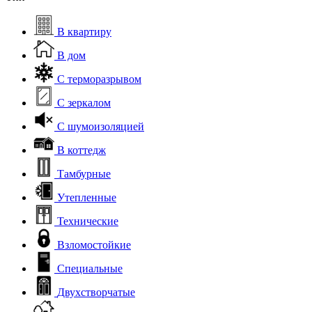
В квартиру
В дом
С терморазрывом
С зеркалом
С шумоизоляцией
В коттедж
Тамбурные
Утепленные
Технические
Взломостойкие
Специальные
Двухстворчатые