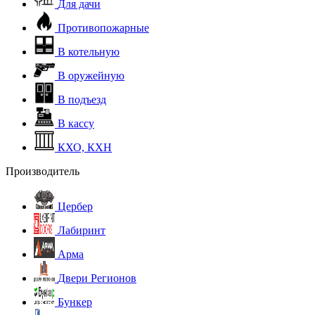
Для дачи
Противопожарные
В котельную
В оружейную
В подъезд
В кассу
КХО, КХН
Производитель
Цербер
Лабиринт
Арма
Двери Регионов
Бункер