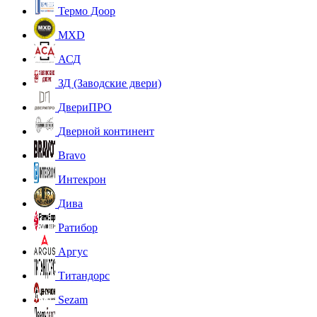
Термо Доор
MXD
АСД
ЗД (Заводские двери)
ДвериПРО
Дверной континент
Bravo
Интекрон
Дива
Ратибор
Аргус
Титандорс
Sezam