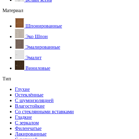
Материал
Шпонированные
Эко Шпон
Эмалированные
Эмалит
Виниловые
Тип
Глухие
Остеклённые
С шумоизоляцией
Влагостойкие
Со стеклянными вставками
Гладкие
С зеркалом
Филенчатые
Лакированные