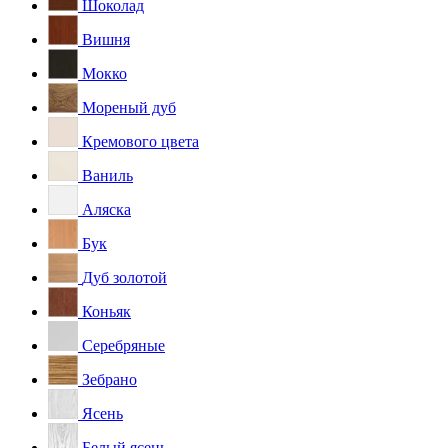
Шоколад
Вишня
Мокко
Мореный дуб
Кремового цвета
Ваниль
Аляска
Бук
Дуб золотой
Коньяк
Серебряные
Зебрано
Ясень
Белый ясень