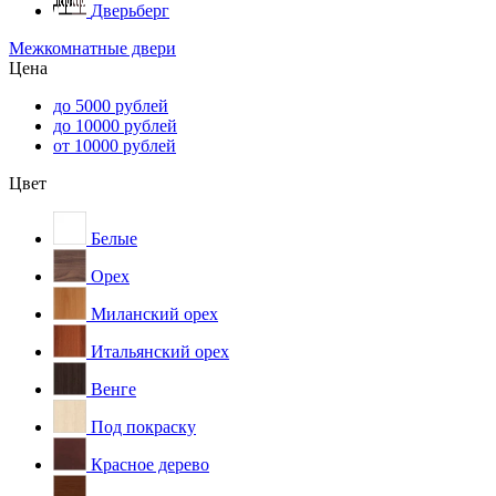
Дверьберг
Межкомнатные двери
Цена
до 5000 рублей
до 10000 рублей
от 10000 рублей
Цвет
Белые
Орех
Миланский орех
Итальянский орех
Венге
Под покраску
Красное дерево