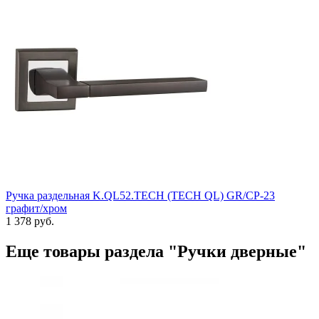
Ручка раздельная K.QL52.TECH (TECH QL) GR/CP-23
графит/хром
1 378 руб.
Еще товары раздела "Ручки дверные"