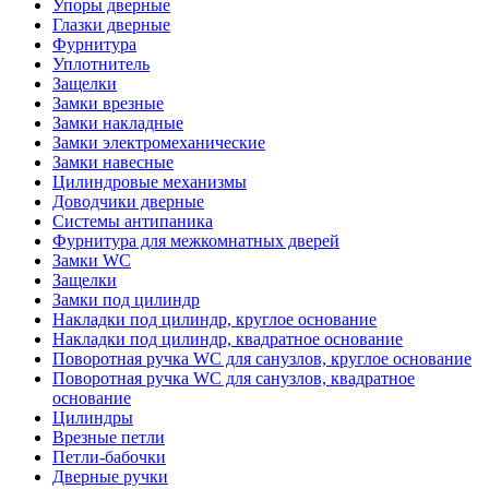
Упоры дверные
Глазки дверные
Фурнитура
Уплотнитель
Защелки
Замки врезные
Замки накладные
Замки электромеханические
Замки навесные
Цилиндровые механизмы
Доводчики дверные
Системы антипаника
Фурнитура для межкомнатных дверей
Замки WC
Защелки
Замки под цилиндр
Накладки под цилиндр, круглое основание
Накладки под цилиндр, квадратное основание
Поворотная ручка WC для санузлов, круглое основание
Поворотная ручка WC для санузлов, квадратное
основание
Цилиндры
Врезные петли
Петли-бабочки
Дверные ручки