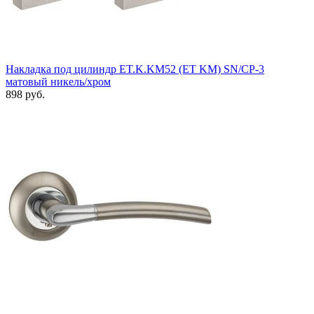
Накладка под цилиндр ET.K.KM52 (ET KM) SN/CP-3
матовый никель/хром
898 руб.