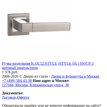
Ручка раздельная K.QL52.STYLE (STYLE QL) SN/CP-3
матовый никель/хром
1 378 руб.
2008-2026 ©
Двери из стали
-
Двери и фурнитура в Москве
+7 (499) 504-43-38
Наш адрес в Москве:
127644,
Москва
,
Клязьминская улица, 38
Документы:
Договор-Оферта
Обнаружили ошибку или не верную информацию на сайте?