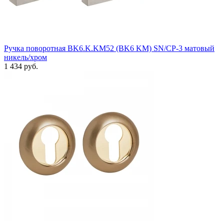
Ручка поворотная BK6.K.KM52 (BK6 KM) SN/CP-3 матовый
никель/хром
1 434 руб.