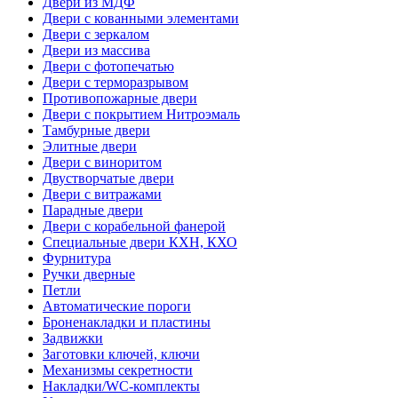
Двери из МДФ
Двери с кованными элементами
Двери с зеркалом
Двери из массива
Двери с фотопечатью
Двери с терморазрывом
Противопожарные двери
Двери с покрытием Нитроэмаль
Тамбурные двери
Элитные двери
Двери с виноритом
Двустворчатые двери
Двери с витражами
Парадные двери
Двери с корабельной фанерой
Специальные двери КХН, КХО
Фурнитура
Ручки дверные
Петли
Автоматические пороги
Броненакладки и пластины
Задвижки
Заготовки ключей, ключи
Механизмы секретности
Накладки/WC-комплекты