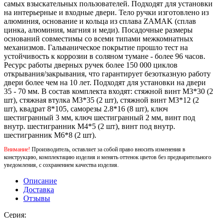
самых взыскательных пользователей. Подходят для установки
на интерьерные и входные двери. Тело ручки изготовлено из
алюминия, основание и кольца из сплава ZAMAK (сплав
цинка, алюминия, магния и меди). Посадочные размеры
оснований совместимы со всеми типами межкомнатных
механизмов. Гальваническое покрытие прошло тест на
устойчивость к коррозии в соляном тумане - более 96 часов.
Ресурс работы дверных ручек более 150 000 циклов
открывания/закрывания, что гарантирует безотказную работу
двери более чем на 10 лет. Подходят для установки на двери
35 - 70 мм. В состав комплекта входят: стяжной винт М3*30 (2
шт), стяжная втулка М3*35 (2 шт), стяжной винт М3*12 (2
шт), квадрат 8*105, саморезы 2.8*16 (8 шт), ключ
шестигранный 3 мм, ключ шестигранный 2 мм, винт под
внутр. шестигранник М4*5 (2 шт), винт под внутр.
шестигранник М6*8 (2 шт).
Внимание!
Производитель, оставляет за собой право вносить изменения в
конструкцию, комплектацию изделия и менять оттенок цветов без предварительного
уведомления, с сохранением качества изделия.
Описание
Доставка
Отзывы
Серия: