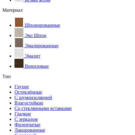
Материал
Шпонированные
Эко Шпон
Эмалированные
Эмалит
Виниловые
Тип
Глухие
Остеклённые
С шумоизоляцией
Влагостойкие
Со стеклянными вставками
Гладкие
С зеркалом
Филенчатые
Лакированные