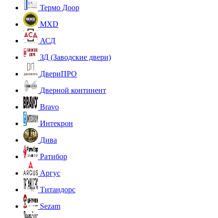
Термо Доор
MXD
АСД
ЗД (Заводские двери)
ДвериПРО
Дверной континент
Bravo
Интекрон
Дива
Ратибор
Аргус
Титандорс
Sezam