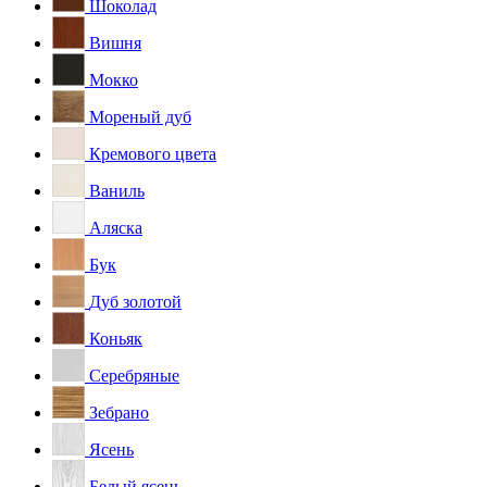
Шоколад
Вишня
Мокко
Мореный дуб
Кремового цвета
Ваниль
Аляска
Бук
Дуб золотой
Коньяк
Серебряные
Зебрано
Ясень
Белый ясень