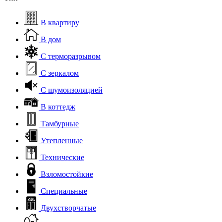
В квартиру
В дом
С терморазрывом
С зеркалом
С шумоизоляцией
В коттедж
Тамбурные
Утепленные
Технические
Взломостойкие
Специальные
Двухстворчатые