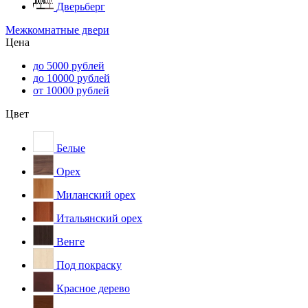
Дверьберг
Межкомнатные двери
Цена
до 5000 рублей
до 10000 рублей
от 10000 рублей
Цвет
Белые
Орех
Миланский орех
Итальянский орех
Венге
Под покраску
Красное дерево