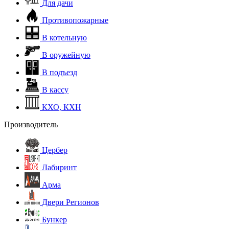
Для дачи
Противопожарные
В котельную
В оружейную
В подъезд
В кассу
КХО, КХН
Производитель
Цербер
Лабиринт
Арма
Двери Регионов
Бункер