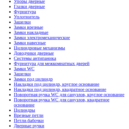
Упоры дверные
Глазки дверные
Фурнитура
Уплотнитель
Защелки
Замки врезные
Замки накладные
Замки электромеханические
Замки навесные
Цилиндровые механизмы
Доводчики дверные
Системы антипаника
Фурнитура для межкомнатных дверей
Замки WC
Защелки
Замки под цилиндр
Накладки под цилиндр, круглое основание
Накладки под цилиндр, квадратное основание
Поворотная ручка WC для санузлов, круглое основание
Поворотная ручка WC для санузлов, квадратное
основание
Цилиндры
Врезные петли
Петли-бабочки
Дверные ручки