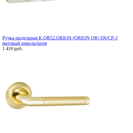
Ручка раздельная K.QR52.ORION (ORION QR) SN/CP-3
матовый никель/хром
1 419 руб.