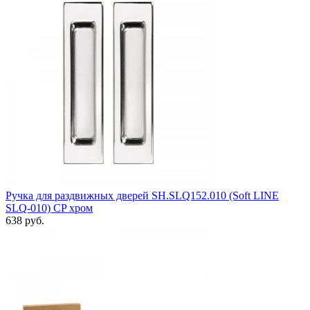
Ручка для раздвижных дверей SH.SLQ152.010 (Soft LINE
SLQ-010) CP хром
638 руб.