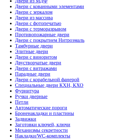
Двери из МДФ
Двери с кованными элементами
Двери с зеркалом
Двери из массива
Двери с фотопечатью
Двери с терморазрывом
Противопожарные двери
Двери с покрытием Нитроэмаль
Тамбурные двери
Элитные двери
Двери с виноритом
Двустворчатые двери
Двери с витражами
Парадные двери
Двери с корабельной фанерой
Специальные двери КХН, КХО
Фурнитура
Ручки дверные
Петли
Автоматические пороги
Броненакладки и пластины
Задвижки
Заготовки ключей, ключи
Механизмы секретности
Накладки/WC-комплекты