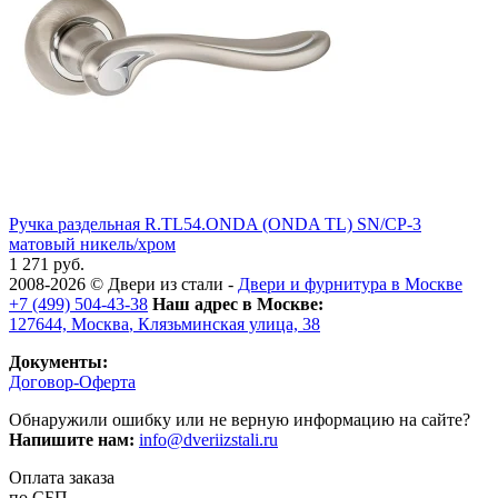
Ручка раздельная R.TL54.ONDA (ONDA TL) SN/CP-3
матовый никель/хром
1 271 руб.
2008-2026 ©
Двери из стали
-
Двери и фурнитура в Москве
+7 (499) 504-43-38
Наш адрес в Москве:
127644,
Москва
,
Клязьминская улица, 38
Документы:
Договор-Оферта
Обнаружили ошибку или не верную информацию на сайте?
Напишите нам:
info@dveriizstali.ru
Оплата заказа
по СБП