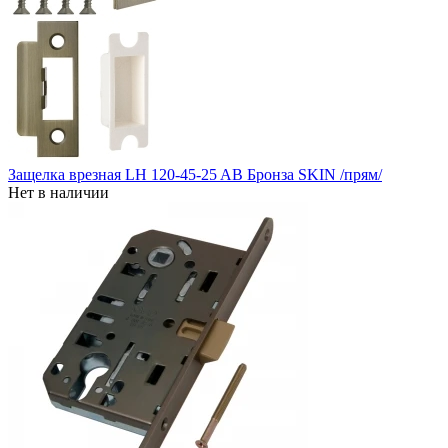
Защелка врезная LH 120-45-25 AB Бронза SKIN /прям/
Нет в наличии