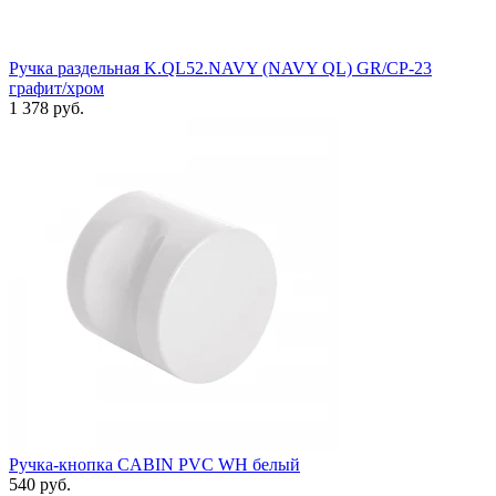
Ручка раздельная K.QL52.NAVY (NAVY QL) GR/CP-23
графит/хром
1 378 руб.
Ручка-кнопка CABIN PVC WH белый
540 руб.