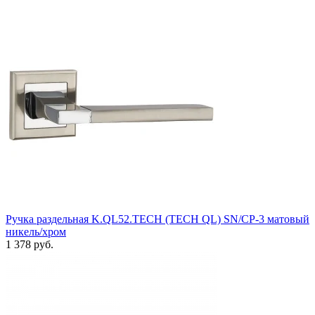
Ручка раздельная K.QL52.TECH (TECH QL) SN/CP-3 матовый
никель/хром
1 378 руб.