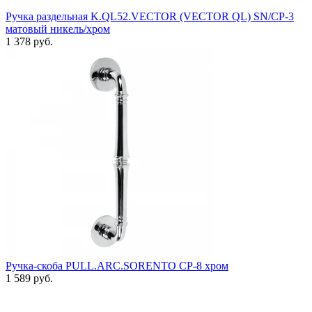
Ручка раздельная K.QL52.VECTOR (VECTOR QL) SN/CP-3
матовый никель/хром
1 378 руб.
Ручка-скоба PULL.ARC.SORENTO CP-8 хром
1 589 руб.