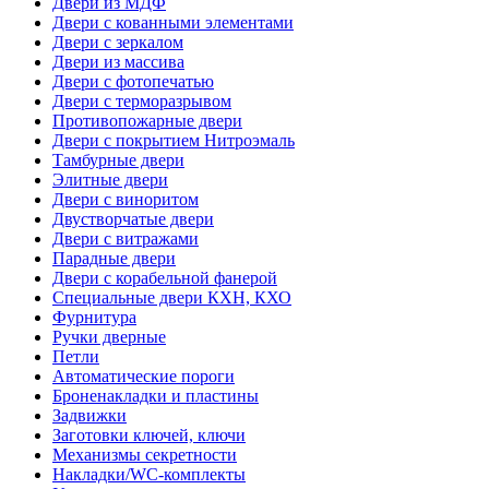
Двери из МДФ
Двери с кованными элементами
Двери с зеркалом
Двери из массива
Двери с фотопечатью
Двери с терморазрывом
Противопожарные двери
Двери с покрытием Нитроэмаль
Тамбурные двери
Элитные двери
Двери с виноритом
Двустворчатые двери
Двери с витражами
Парадные двери
Двери с корабельной фанерой
Специальные двери КХН, КХО
Фурнитура
Ручки дверные
Петли
Автоматические пороги
Броненакладки и пластины
Задвижки
Заготовки ключей, ключи
Механизмы секретности
Накладки/WC-комплекты