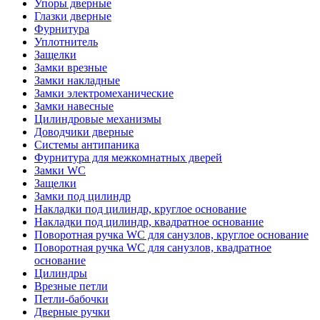
Упоры дверные
Глазки дверные
Фурнитура
Уплотнитель
Защелки
Замки врезные
Замки накладные
Замки электромеханические
Замки навесные
Цилиндровые механизмы
Доводчики дверные
Системы антипаника
Фурнитура для межкомнатных дверей
Замки WC
Защелки
Замки под цилиндр
Накладки под цилиндр, круглое основание
Накладки под цилиндр, квадратное основание
Поворотная ручка WC для санузлов, круглое основание
Поворотная ручка WC для санузлов, квадратное
основание
Цилиндры
Врезные петли
Петли-бабочки
Дверные ручки