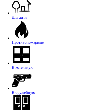
Для дачи
Противопожарные
В котельную
В оружейную