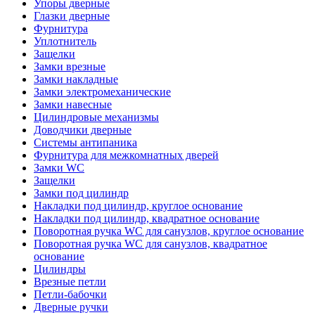
Упоры дверные
Глазки дверные
Фурнитура
Уплотнитель
Защелки
Замки врезные
Замки накладные
Замки электромеханические
Замки навесные
Цилиндровые механизмы
Доводчики дверные
Системы антипаника
Фурнитура для межкомнатных дверей
Замки WC
Защелки
Замки под цилиндр
Накладки под цилиндр, круглое основание
Накладки под цилиндр, квадратное основание
Поворотная ручка WC для санузлов, круглое основание
Поворотная ручка WC для санузлов, квадратное
основание
Цилиндры
Врезные петли
Петли-бабочки
Дверные ручки