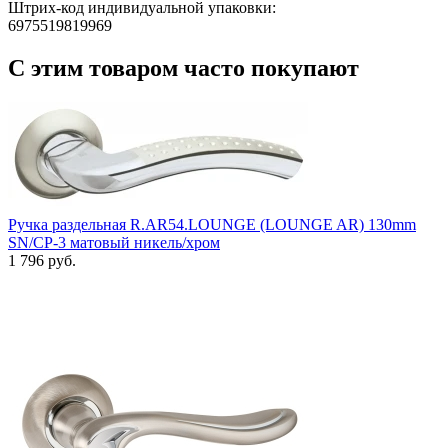
Штрих-код индивидуальной упаковки:
6975519819969
С этим товаром часто покупают
Ручка раздельная R.AR54.LOUNGE (LOUNGE AR) 130mm
SN/CP-3 матовый никель/хром
1 796 руб.