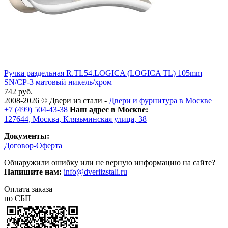
Ручка раздельная R.TL54.LOGICA (LOGICA TL) 105mm
SN/CP-3 матовый никель/хром
742 руб.
2008-2026 ©
Двери из стали
-
Двери и фурнитура в Москве
+7 (499) 504-43-38
Наш адрес в Москве:
127644,
Москва
,
Клязьминская улица, 38
Документы:
Договор-Оферта
Обнаружили ошибку или не верную информацию на сайте?
Напишите нам:
info@dveriizstali.ru
Оплата заказа
по СБП