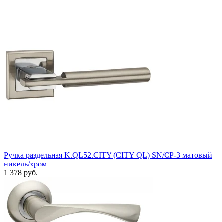
Ручка раздельная K.QL52.CITY (CITY QL) SN/CP-3 матовый
никель/хром
1 378 руб.