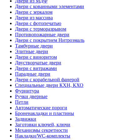
Двери из МДФ
Двери с кованными элементами
Двери с зеркалом
Двери из массива
Двери с фотопечатью
Двери с терморазрывом
Противопожарные двери
Двери с покрытием Нитроэмаль
Тамбурные двери
Элитные двери
Двери с виноритом
Двустворчатые двери
Двери с витражами
Парадные двери
Двери с корабельной фанерой
Специальные двери КХН, КХО
Фурнитура
Ручки дверные
Петли
Автоматические пороги
Броненакладки и пластины
Задвижки
Заготовки ключей, ключи
Механизмы секретности
Накладки/WC-комплекты