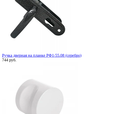
Ручка дверная на планке РФ1-55.08 (серебро)
744 руб.