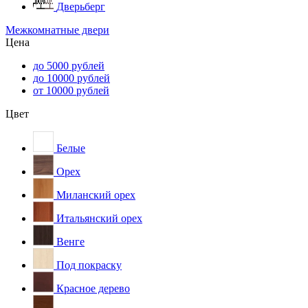
Дверьберг
Межкомнатные двери
Цена
до 5000 рублей
до 10000 рублей
от 10000 рублей
Цвет
Белые
Орех
Миланский орех
Итальянский орех
Венге
Под покраску
Красное дерево