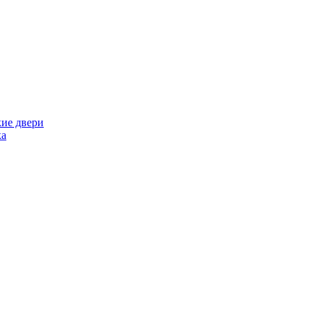
кие двери
ка