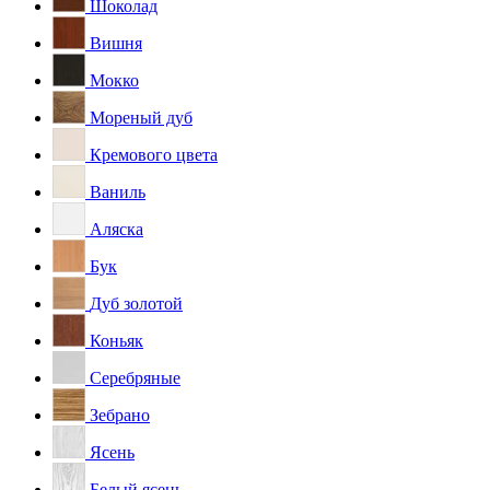
Шоколад
Вишня
Мокко
Мореный дуб
Кремового цвета
Ваниль
Аляска
Бук
Дуб золотой
Коньяк
Серебряные
Зебрано
Ясень
Белый ясень