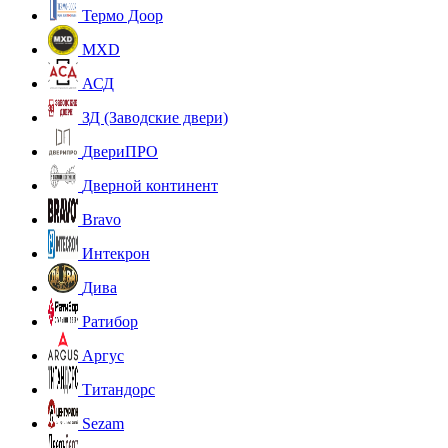
Термо Доор
MXD
АСД
ЗД (Заводские двери)
ДвериПРО
Дверной континент
Bravo
Интекрон
Дива
Ратибор
Аргус
Титандорс
Sezam