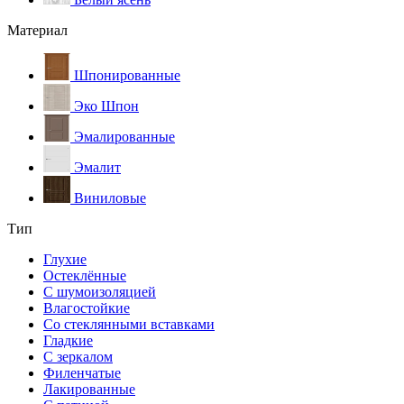
Материал
Шпонированные
Эко Шпон
Эмалированные
Эмалит
Виниловые
Тип
Глухие
Остеклённые
С шумоизоляцией
Влагостойкие
Со стеклянными вставками
Гладкие
С зеркалом
Филенчатые
Лакированные