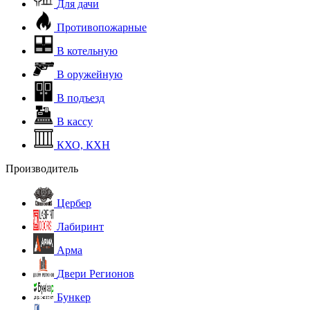
Для дачи
Противопожарные
В котельную
В оружейную
В подъезд
В кассу
КХО, КХН
Производитель
Цербер
Лабиринт
Арма
Двери Регионов
Бункер