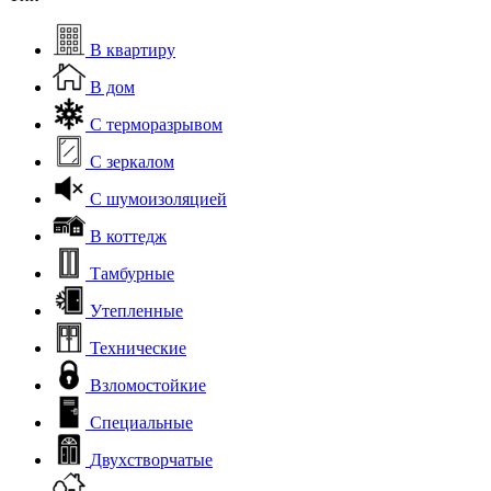
В квартиру
В дом
С терморазрывом
С зеркалом
С шумоизоляцией
В коттедж
Тамбурные
Утепленные
Технические
Взломостойкие
Специальные
Двухстворчатые