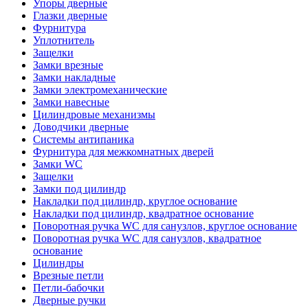
Упоры дверные
Глазки дверные
Фурнитура
Уплотнитель
Защелки
Замки врезные
Замки накладные
Замки электромеханические
Замки навесные
Цилиндровые механизмы
Доводчики дверные
Системы антипаника
Фурнитура для межкомнатных дверей
Замки WC
Защелки
Замки под цилиндр
Накладки под цилиндр, круглое основание
Накладки под цилиндр, квадратное основание
Поворотная ручка WC для санузлов, круглое основание
Поворотная ручка WC для санузлов, квадратное
основание
Цилиндры
Врезные петли
Петли-бабочки
Дверные ручки