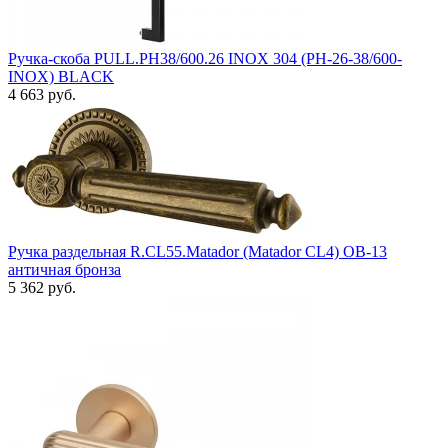
Ручка-скоба PULL.PH38/600.26 INOX 304 (PH-26-38/600-
INOX) BLACK
4 663 руб.
Ручка раздельная R.CL55.Matador (Matador CL4) OB-13
античная бронза
5 362 руб.