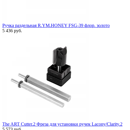
Ручка раздельная R.YM.HONEY FSG-39 флор. золото
5 436 руб.
The ART Cutter.2 Фреза для установки ручек Lacony/Clarity.2
5 573 руб.