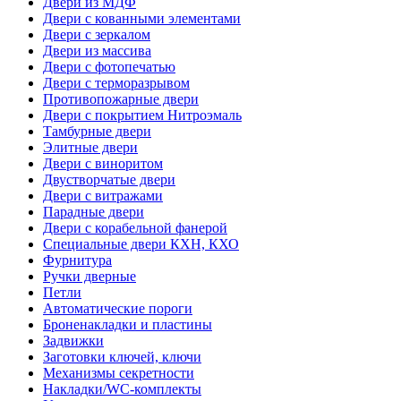
Двери из МДФ
Двери с кованными элементами
Двери с зеркалом
Двери из массива
Двери с фотопечатью
Двери с терморазрывом
Противопожарные двери
Двери с покрытием Нитроэмаль
Тамбурные двери
Элитные двери
Двери с виноритом
Двустворчатые двери
Двери с витражами
Парадные двери
Двери с корабельной фанерой
Специальные двери КХН, КХО
Фурнитура
Ручки дверные
Петли
Автоматические пороги
Броненакладки и пластины
Задвижки
Заготовки ключей, ключи
Механизмы секретности
Накладки/WC-комплекты