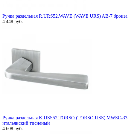
Ручка раздельная R.URS52.WAVE (WAVE URS) AB-7 бронза
4 448 руб.
Ручка раздельная K.USS52.TORSO (TORSO USS) MWSC-33
итальянский тисненый
4 608 руб.