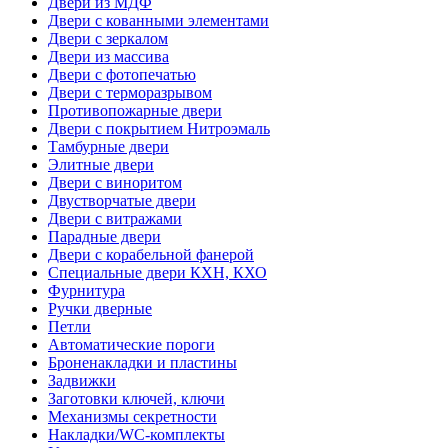
Двери из МДФ
Двери с кованными элементами
Двери с зеркалом
Двери из массива
Двери с фотопечатью
Двери с терморазрывом
Противопожарные двери
Двери с покрытием Нитроэмаль
Тамбурные двери
Элитные двери
Двери с виноритом
Двустворчатые двери
Двери с витражами
Парадные двери
Двери с корабельной фанерой
Специальные двери КХН, КХО
Фурнитура
Ручки дверные
Петли
Автоматические пороги
Броненакладки и пластины
Задвижки
Заготовки ключей, ключи
Механизмы секретности
Накладки/WC-комплекты