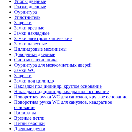
Упоры дверные
Глазки дверные
Фурнитура
Уплотнитель
Защелки
Замки врезные
Замки накладные
Замки электромеханические
Замки навесные
Цилиндровые механизмы
Доводчики дверные
Системы антипаника
Фурнитура для межкомнатных дверей
Замки WC
Защелки
Замки под цилиндр
Накладки под цилиндр, круглое основание
Накладки под цилиндр, квадратное основание
Поворотная ручка WC для санузлов, круглое основание
Поворотная ручка WC для санузлов, квадратное
основание
Цилиндры
Врезные петли
Петли-бабочки
Дверные ручки