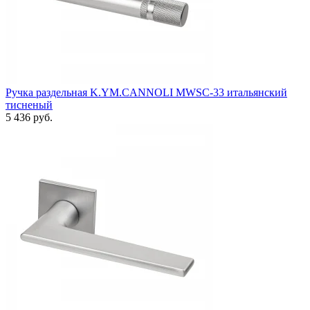
Ручка раздельная K.YM.CANNOLI MWSC-33 итальянский
тисненый
5 436 руб.