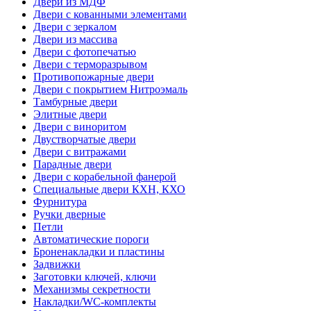
Двери из МДФ
Двери с кованными элементами
Двери с зеркалом
Двери из массива
Двери с фотопечатью
Двери с терморазрывом
Противопожарные двери
Двери с покрытием Нитроэмаль
Тамбурные двери
Элитные двери
Двери с виноритом
Двустворчатые двери
Двери с витражами
Парадные двери
Двери с корабельной фанерой
Специальные двери КХН, КХО
Фурнитура
Ручки дверные
Петли
Автоматические пороги
Броненакладки и пластины
Задвижки
Заготовки ключей, ключи
Механизмы секретности
Накладки/WC-комплекты