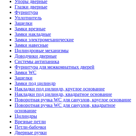
Упоры дверные
Глазки дверные
Фурнитура
Уплотнитель
Защелки
Замки врезные
Замки накладные
Замки электромеханические
Замки навесные
Цилиндровые механизмы
Доводчики дверные
Системы антипаника
Фурнитура для межкомнатных дверей
Замки WC
Защелки
Замки под цилиндр
Накладки под цилиндр, круглое основание
Накладки под цилиндр, квадратное основание
Поворотная ручка WC для санузлов, круглое основание
Поворотная ручка WC для санузлов, квадратное
основание
Цилиндры
Врезные петли
Петли-бабочки
Дверные ручки