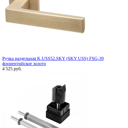
Ручка раздельная K.USS52.SKY (SKY USS) FSG-39
флорентийское золото
4 525 руб.