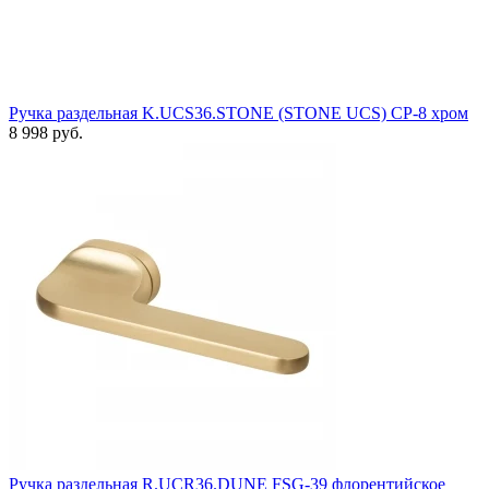
Ручка раздельная K.UCS36.STONE (STONE UCS) СР-8 хром
8 998 руб.
Ручка раздельная R.UCR36.DUNE FSG-39 флорентийское