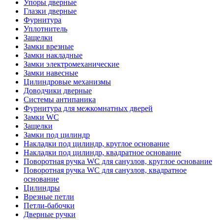
Упоры дверные
Глазки дверные
Фурнитура
Уплотнитель
Защелки
Замки врезные
Замки накладные
Замки электромеханические
Замки навесные
Цилиндровые механизмы
Доводчики дверные
Системы антипаника
Фурнитура для межкомнатных дверей
Замки WC
Защелки
Замки под цилиндр
Накладки под цилиндр, круглое основание
Накладки под цилиндр, квадратное основание
Поворотная ручка WC для санузлов, круглое основание
Поворотная ручка WC для санузлов, квадратное
основание
Цилиндры
Врезные петли
Петли-бабочки
Дверные ручки