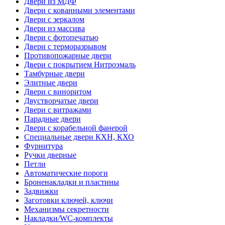
Двери из МДФ
Двери с кованными элементами
Двери с зеркалом
Двери из массива
Двери с фотопечатью
Двери с терморазрывом
Противопожарные двери
Двери с покрытием Нитроэмаль
Тамбурные двери
Элитные двери
Двери с виноритом
Двустворчатые двери
Двери с витражами
Парадные двери
Двери с корабельной фанерой
Специальные двери КХН, КХО
Фурнитура
Ручки дверные
Петли
Автоматические пороги
Броненакладки и пластины
Задвижки
Заготовки ключей, ключи
Механизмы секретности
Накладки/WC-комплекты