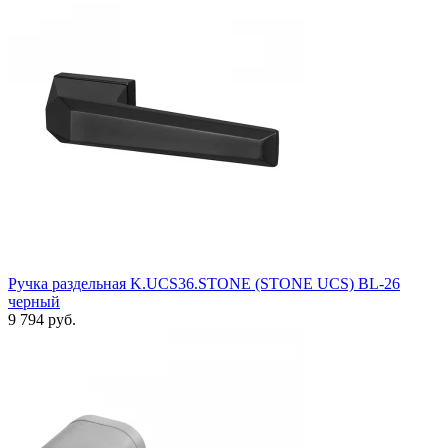
Ручка раздельная K.UCS36.STONE (STONE UCS) BL-26
черный
9 794 руб.