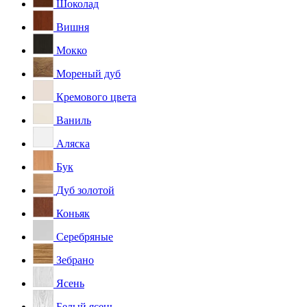
Шоколад
Вишня
Мокко
Мореный дуб
Кремового цвета
Ваниль
Аляска
Бук
Дуб золотой
Коньяк
Серебряные
Зебрано
Ясень
Белый ясень