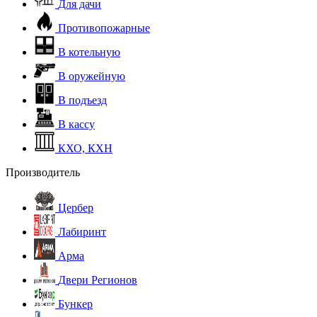
Для дачи
Противопожарные
В котельную
В оружейную
В подъезд
В кассу
КХО, КХН
Производитель
Цербер
Лабиринт
Арма
Двери Регионов
Бункер