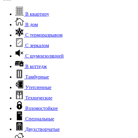
В квартиру
В дом
С терморазрывом
С зеркалом
С шумоизоляцией
В коттедж
Тамбурные
Утепленные
Технические
Взломостойкие
Специальные
Двухстворчатые