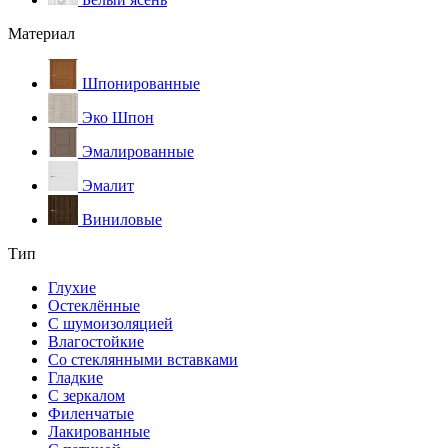
Материал
Шпонированные
Эко Шпон
Эмалированные
Эмалит
Виниловые
Тип
Глухие
Остеклённые
С шумоизоляцией
Влагостойкие
Со стеклянными вставками
Гладкие
С зеркалом
Филенчатые
Лакированные