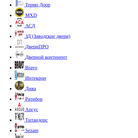
Термо Доор
MXD
АСД
ЗД (Заводские двери)
ДвериПРО
Дверной континент
Bravo
Интекрон
Дива
Ратибор
Аргус
Титандорс
Sezam