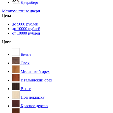
Дверьберг
Межкомнатные двери
Цена
до 5000 рублей
до 10000 рублей
от 10000 рублей
Цвет
Белые
Орех
Миланский орех
Итальянский орех
Венге
Под покраску
Красное дерево