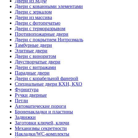
Двери из МДФ
Двери с кованными элементами
Двери с зеркалом
Двери из массива
Двери с фотопечатью
Двери с терморазрывом
Противопожарные двери
Двери с покрытием Нитроэмаль
Тамбурные двери
Элитные двери
Двери с виноритом
Двустворчатые двери
Двери с витражами
Парадные двери
Двери с корабельной фанерой
Специальные двери КХН, КХО
Фурнитура
Ручки дверные
Петли
Автоматические пороги
Броненакладки и пластины
Задвижки
Заготовки ключей, ключи
Механизмы секретности
Накладки/WC-комплекты