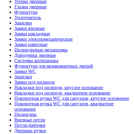
Упоры дверные
Глазки дверные
Фурнитура
Уплотнитель
Защелки
Замки врезные
Замки накладные
Замки электромеханические
Замки навесные
Цилиндровые механизмы
Доводчики дверные
Системы антипаника
Фурнитура для межкомнатных дверей
Замки WC
Защелки
Замки под цилиндр
Накладки под цилиндр, круглое основание
Накладки под цилиндр, квадратное основание
Поворотная ручка WC для санузлов, круглое основание
Поворотная ручка WC для санузлов, квадратное
основание
Цилиндры
Врезные петли
Петли-бабочки
Дверные ручки