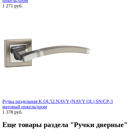
никель/хром
1 271 руб.
Ручка раздельная K.QL52.NAVY (NAVY QL) SN/CP-3
матовый никель/хром
1 378 руб.
Еще товары раздела "Ручки дверные"