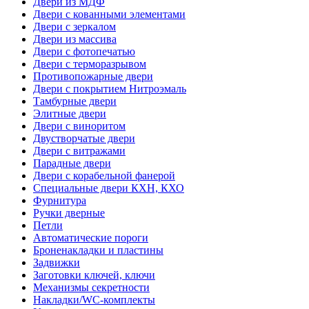
Двери из МДФ
Двери с кованными элементами
Двери с зеркалом
Двери из массива
Двери с фотопечатью
Двери с терморазрывом
Противопожарные двери
Двери с покрытием Нитроэмаль
Тамбурные двери
Элитные двери
Двери с виноритом
Двустворчатые двери
Двери с витражами
Парадные двери
Двери с корабельной фанерой
Специальные двери КХН, КХО
Фурнитура
Ручки дверные
Петли
Автоматические пороги
Броненакладки и пластины
Задвижки
Заготовки ключей, ключи
Механизмы секретности
Накладки/WC-комплекты