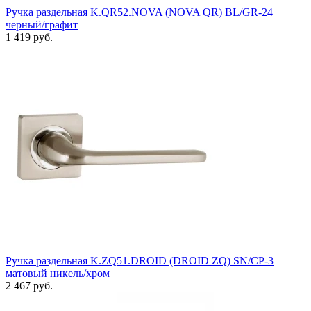
Ручка раздельная K.QR52.NOVA (NOVA QR) BL/GR-24
черный/графит
1 419 руб.
Ручка раздельная K.ZQ51.DROID (DROID ZQ) SN/CP-3
матовый никель/хром
2 467 руб.