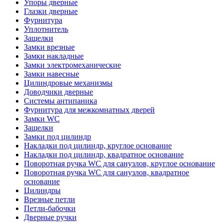
Упоры дверные
Глазки дверные
Фурнитура
Уплотнитель
Защелки
Замки врезные
Замки накладные
Замки электромеханические
Замки навесные
Цилиндровые механизмы
Доводчики дверные
Системы антипаника
Фурнитура для межкомнатных дверей
Замки WC
Защелки
Замки под цилиндр
Накладки под цилиндр, круглое основание
Накладки под цилиндр, квадратное основание
Поворотная ручка WC для санузлов, круглое основание
Поворотная ручка WC для санузлов, квадратное
основание
Цилиндры
Врезные петли
Петли-бабочки
Дверные ручки