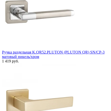
Ручка раздельная K.QR52.PLUTON (PLUTON QR) SN/CP-3
матовый никель/хром
1 419 руб.