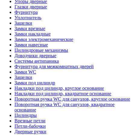
Упоры дверные
Глазки дверные
Фурнитура
Уплотнитель
Защелки
Замки врезные
Замки накладные
Замки электромеханические
Замки навесные
Цилиндровые механизмы
Доводчики дверные
Системы антипаника
Фурнитура для межкомнатных дверей
Замки WC
Защелки
Замки под цилиндр
Накладки под цилиндр, круглое основание
Накладки под цилиндр, квадратное основание
Поворотная ручка WC для санузлов, круглое основание
Поворотная ручка WC для санузлов, квадратное
основание
Цилиндры
Врезные петли
Петли-бабочки
Дверные ручки