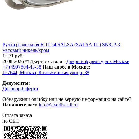
Ручка раздельная R.TL54.SALSA (SALSA TL) SN/CP-3
матовый никель/хром
1 271 руб.
2008-2026 ©
Двери из стали
-
Двери и фурнитура в Москве
+7 (499) 504-43-38
Наш адрес в Москве:
127644,
Москва
,
Клязьминская улица, 38
Документы:
Договор-Оферта
Обнаружили ошибку или не верную информацию на сайте?
Напишите нам:
info@dveriizstali.ru
Оплата заказа
по СБП