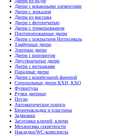
Двери из МДФ
Двери с кованными элементами
Двери с зеркалом
Двери из массива
Двери с фотопечатью
Двери с терморазрывом
Противопожарные двери
Двери с покрытием Нитроэмаль
Тамбурные двери
Элитные двери
Двери с виноритом
Двустворчатые двери
Двери с витражами
Парадные двери
Двери с корабельной фанерой
Специальные двери КХН, КХО
Фурнитура
Ручки дверные
Петли
Автоматические пороги
Броненакладки и пластины
Задвижки
Заготовки ключей, ключи
Механизмы секретности
Накладки/WC-комплекты