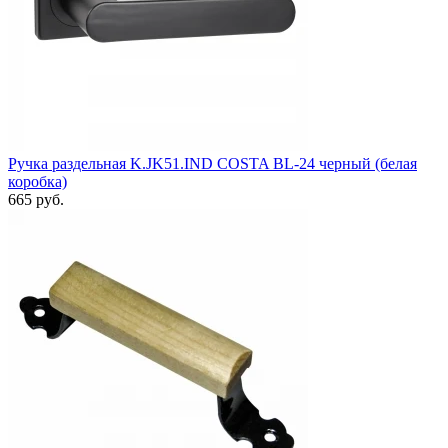
Ручка раздельная K.JK51.IND COSTA BL-24 черный (белая
коробка)
665 руб.