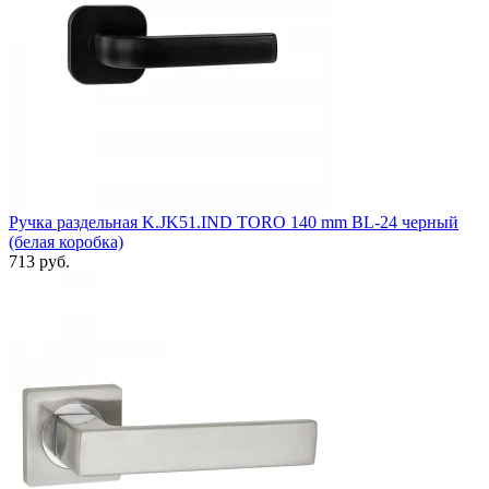
Ручка раздельная K.JK51.IND TORO 140 mm BL-24 черный
(белая коробка)
713 руб.