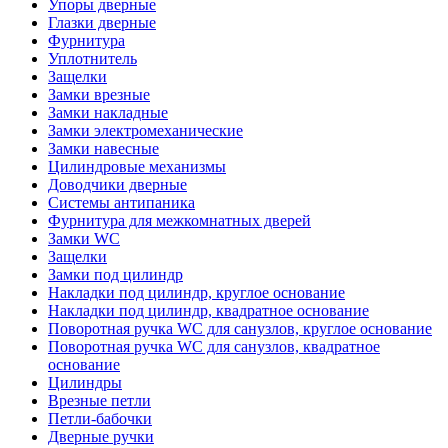
Упоры дверные
Глазки дверные
Фурнитура
Уплотнитель
Защелки
Замки врезные
Замки накладные
Замки электромеханические
Замки навесные
Цилиндровые механизмы
Доводчики дверные
Системы антипаника
Фурнитура для межкомнатных дверей
Замки WC
Защелки
Замки под цилиндр
Накладки под цилиндр, круглое основание
Накладки под цилиндр, квадратное основание
Поворотная ручка WC для санузлов, круглое основание
Поворотная ручка WC для санузлов, квадратное
основание
Цилиндры
Врезные петли
Петли-бабочки
Дверные ручки