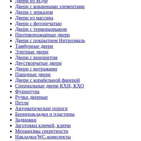
Двери из МДФ
Двери с кованными элементами
Двери с зеркалом
Двери из массива
Двери с фотопечатью
Двери с терморазрывом
Противопожарные двери
Двери с покрытием Нитроэмаль
Тамбурные двери
Элитные двери
Двери с виноритом
Двустворчатые двери
Двери с витражами
Парадные двери
Двери с корабельной фанерой
Специальные двери КХН, КХО
Фурнитура
Ручки дверные
Петли
Автоматические пороги
Броненакладки и пластины
Задвижки
Заготовки ключей, ключи
Механизмы секретности
Накладки/WC-комплекты