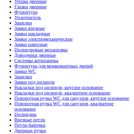
Упоры дверные
Глазки дверные
Фурнитура
Уплотнитель
Защелки
Замки врезные
Замки накладные
Замки электромеханические
Замки навесные
Цилиндровые механизмы
Доводчики дверные
Системы антипаника
Фурнитура для межкомнатных дверей
Замки WC
Защелки
Замки под цилиндр
Накладки под цилиндр, круглое основание
Накладки под цилиндр, квадратное основание
Поворотная ручка WC для санузлов, круглое основание
Поворотная ручка WC для санузлов, квадратное
основание
Цилиндры
Врезные петли
Петли-бабочки
Дверные ручки