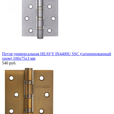
Петля универсальная HEAVY IN4400U SSC (сатинированный
хром) 100х75х3 мм
540 руб.