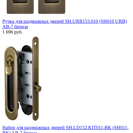
Ручка для раздвижных дверей SH.URB153.010 (SH010 URB)
АВ-7 бронза
1 696 руб.
Набор для раздвижных дверей SH.LD152.KIT011-BK (SH011-
BK) AB-7 бронза