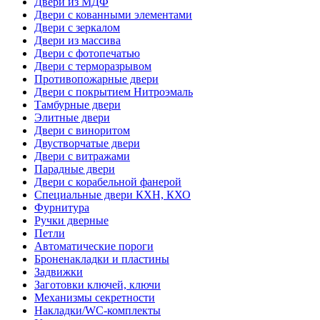
Двери из МДФ
Двери с кованными элементами
Двери с зеркалом
Двери из массива
Двери с фотопечатью
Двери с терморазрывом
Противопожарные двери
Двери с покрытием Нитроэмаль
Тамбурные двери
Элитные двери
Двери с виноритом
Двустворчатые двери
Двери с витражами
Парадные двери
Двери с корабельной фанерой
Специальные двери КХН, КХО
Фурнитура
Ручки дверные
Петли
Автоматические пороги
Броненакладки и пластины
Задвижки
Заготовки ключей, ключи
Механизмы секретности
Накладки/WC-комплекты