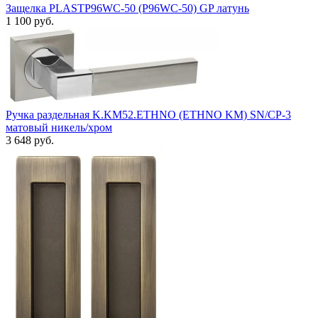
Защелка PLASTP96WC-50 (P96WC-50) GP латунь
1 100 руб.
Ручка раздельная K.KM52.ETHNO (ETHNO KM) SN/CP-3
матовый никель/хром
3 648 руб.