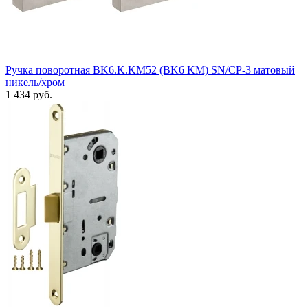
Ручка поворотная BK6.K.KM52 (BK6 KM) SN/CP-3 матовый
никель/хром
1 434 руб.