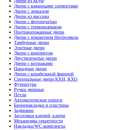
Двери из МДФ
Двери с кованными элементами
Двери с зеркалом
Двери из массива
Двери с фотопечатью
Двери с терморазрывом
Противопожарные двери
Двери с покрытием Нитроэмаль
Тамбурные двери
Элитные двери
Двери с виноритом
Двустворчатые двери
Двери с витражами
Парадные двери
Двери с корабельной фанерой
Специальные двери КХН, КХО
Фурнитура
Ручки дверные
Петли
Автоматические пороги
Броненакладки и пластины
Задвижки
Заготовки ключей, ключи
Механизмы секретности
Накладки/WC-комплекты