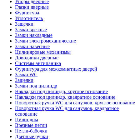
Упоры дверные
Глазки дверные
Фурнитура
Уплотнитель
Защелки
Замки врезные
Замки накладные
Замки электромеханические
Замки навесные
Цилиндровые механизмы
Доводчики дверные
Системы антипаника
Фурнитура для межкомнатных дверей
Замки WC
Защелки
Замки под цилиндр
Накладки под цилиндр, круглое основание
Накладки под цилиндр, квадратное основание
Поворотная ручка WC для санузлов, круглое основание
Поворотная ручка WC для санузлов, квадратное
основание
Цилиндры
Врезные петли
Петли-бабочки
Дверные ручки