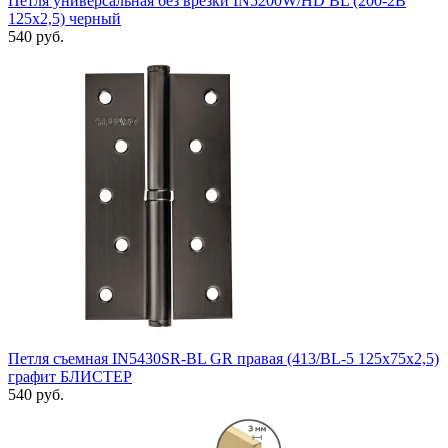
Петля универсальная без врезки IN5200W/HD BL (200-2B
125x2,5) черный
540 руб.
Петля съемная IN5430SR-BL GR правая (413/BL-5 125x75x2,5)
графит БЛИСТЕР
540 руб.