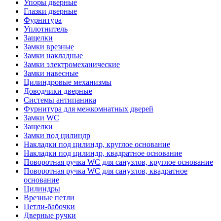
Упоры дверные
Глазки дверные
Фурнитура
Уплотнитель
Защелки
Замки врезные
Замки накладные
Замки электромеханические
Замки навесные
Цилиндровые механизмы
Доводчики дверные
Системы антипаника
Фурнитура для межкомнатных дверей
Замки WC
Защелки
Замки под цилиндр
Накладки под цилиндр, круглое основание
Накладки под цилиндр, квадратное основание
Поворотная ручка WC для санузлов, круглое основание
Поворотная ручка WC для санузлов, квадратное
основание
Цилиндры
Врезные петли
Петли-бабочки
Дверные ручки