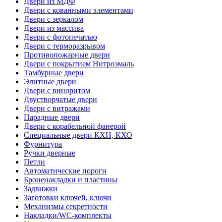
Двери из МДФ
Двери с кованными элементами
Двери с зеркалом
Двери из массива
Двери с фотопечатью
Двери с терморазрывом
Противопожарные двери
Двери с покрытием Нитроэмаль
Тамбурные двери
Элитные двери
Двери с виноритом
Двустворчатые двери
Двери с витражами
Парадные двери
Двери с корабельной фанерой
Специальные двери КХН, КХО
Фурнитура
Ручки дверные
Петли
Автоматические пороги
Броненакладки и пластины
Задвижки
Заготовки ключей, ключи
Механизмы секретности
Накладки/WC-комплекты