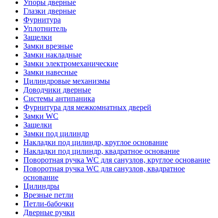
Упоры дверные
Глазки дверные
Фурнитура
Уплотнитель
Защелки
Замки врезные
Замки накладные
Замки электромеханические
Замки навесные
Цилиндровые механизмы
Доводчики дверные
Системы антипаника
Фурнитура для межкомнатных дверей
Замки WC
Защелки
Замки под цилиндр
Накладки под цилиндр, круглое основание
Накладки под цилиндр, квадратное основание
Поворотная ручка WC для санузлов, круглое основание
Поворотная ручка WC для санузлов, квадратное
основание
Цилиндры
Врезные петли
Петли-бабочки
Дверные ручки