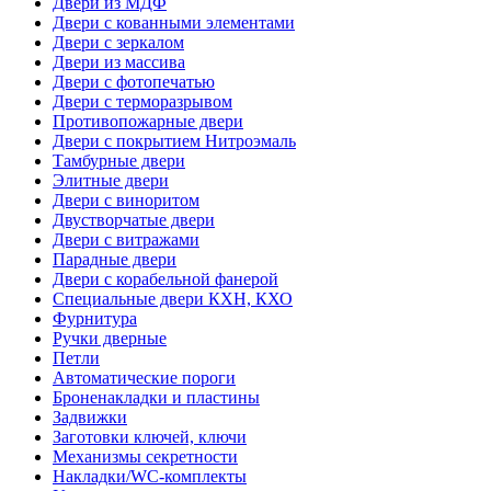
Двери из МДФ
Двери с кованными элементами
Двери с зеркалом
Двери из массива
Двери с фотопечатью
Двери с терморазрывом
Противопожарные двери
Двери с покрытием Нитроэмаль
Тамбурные двери
Элитные двери
Двери с виноритом
Двустворчатые двери
Двери с витражами
Парадные двери
Двери с корабельной фанерой
Специальные двери КХН, КХО
Фурнитура
Ручки дверные
Петли
Автоматические пороги
Броненакладки и пластины
Задвижки
Заготовки ключей, ключи
Механизмы секретности
Накладки/WC-комплекты