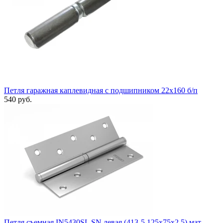
Петля гаражная каплевидная с подшипником 22x160 б/п
540 руб.
Петля съемная IN5430SL SN левая (413-5 125x75x2,5) мат.