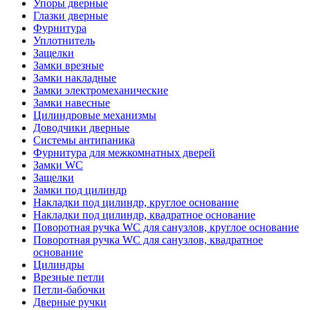
Упоры дверные
Глазки дверные
Фурнитура
Уплотнитель
Защелки
Замки врезные
Замки накладные
Замки электромеханические
Замки навесные
Цилиндровые механизмы
Доводчики дверные
Системы антипаника
Фурнитура для межкомнатных дверей
Замки WC
Защелки
Замки под цилиндр
Накладки под цилиндр, круглое основание
Накладки под цилиндр, квадратное основание
Поворотная ручка WC для санузлов, круглое основание
Поворотная ручка WC для санузлов, квадратное
основание
Цилиндры
Врезные петли
Петли-бабочки
Дверные ручки