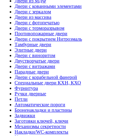
Двери из МДФ
Двери с кованными элементами
Двери с зеркалом
Двери из массива
Двери с фотопечатью
Двери с терморазрывом
Противопожарные двери
Двери с покрытием Нитроэмаль
Тамбурные двери
Элитные двери
Двери с виноритом
Двустворчатые двери
Двери с витражами
Парадные двери
Двери с корабельной фанерой
Специальные двери КХН, КХО
Фурнитура
Ручки дверные
Петли
Автоматические пороги
Броненакладки и пластины
Задвижки
Заготовки ключей, ключи
Механизмы секретности
Накладки/WC-комплекты