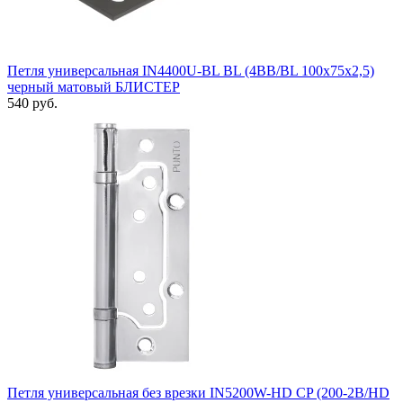
Петля универсальная IN4400U-BL BL (4BB/BL 100x75x2,5)
черный матовый БЛИСТЕР
540 руб.
Петля универсальная без врезки IN5200W-HD CP (200-2B/HD