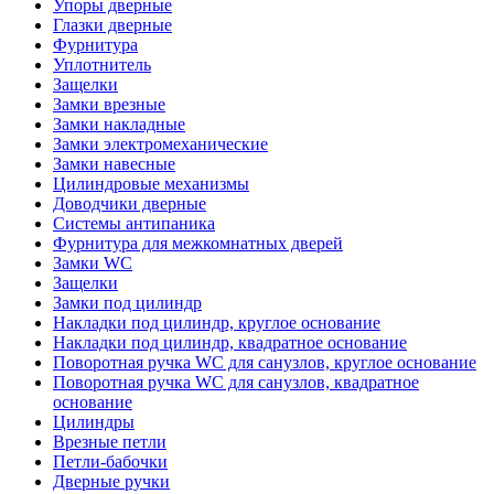
Упоры дверные
Глазки дверные
Фурнитура
Уплотнитель
Защелки
Замки врезные
Замки накладные
Замки электромеханические
Замки навесные
Цилиндровые механизмы
Доводчики дверные
Системы антипаника
Фурнитура для межкомнатных дверей
Замки WC
Защелки
Замки под цилиндр
Накладки под цилиндр, круглое основание
Накладки под цилиндр, квадратное основание
Поворотная ручка WC для санузлов, круглое основание
Поворотная ручка WC для санузлов, квадратное
основание
Цилиндры
Врезные петли
Петли-бабочки
Дверные ручки