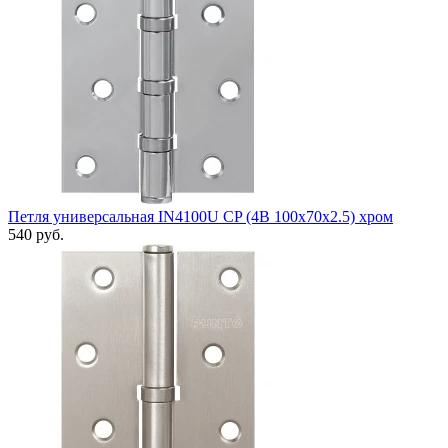
Петля универсальная IN4100U CP (4B 100х70х2.5) хром
540 руб.