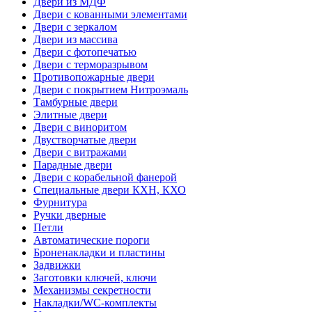
Двери из МДФ
Двери с кованными элементами
Двери с зеркалом
Двери из массива
Двери с фотопечатью
Двери с терморазрывом
Противопожарные двери
Двери с покрытием Нитроэмаль
Тамбурные двери
Элитные двери
Двери с виноритом
Двустворчатые двери
Двери с витражами
Парадные двери
Двери с корабельной фанерой
Специальные двери КХН, КХО
Фурнитура
Ручки дверные
Петли
Автоматические пороги
Броненакладки и пластины
Задвижки
Заготовки ключей, ключи
Механизмы секретности
Накладки/WC-комплекты