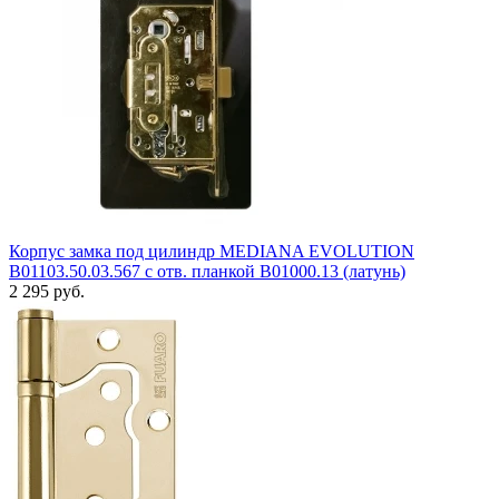
Корпус замка под цилиндр MEDIANA EVOLUTION
B01103.50.03.567 с отв. планкой B01000.13 (латунь)
2 295 руб.