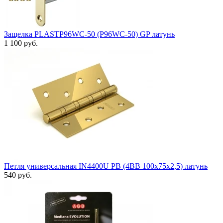
Защелка PLASTP96WC-50 (P96WC-50) GP латунь
1 100 руб.
Петля универсальная IN4400U PB (4BB 100x75x2,5) латунь
540 руб.