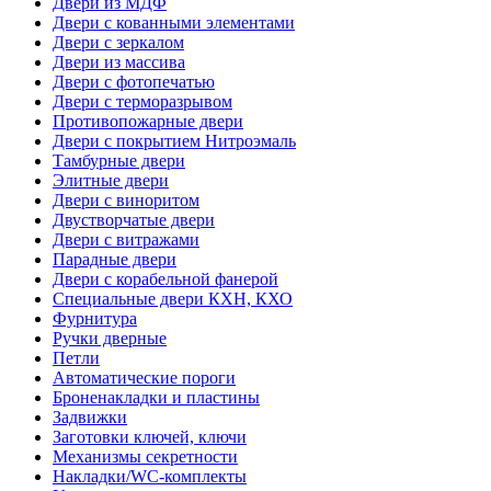
Двери из МДФ
Двери с кованными элементами
Двери с зеркалом
Двери из массива
Двери с фотопечатью
Двери с терморазрывом
Противопожарные двери
Двери с покрытием Нитроэмаль
Тамбурные двери
Элитные двери
Двери с виноритом
Двустворчатые двери
Двери с витражами
Парадные двери
Двери с корабельной фанерой
Специальные двери КХН, КХО
Фурнитура
Ручки дверные
Петли
Автоматические пороги
Броненакладки и пластины
Задвижки
Заготовки ключей, ключи
Механизмы секретности
Накладки/WC-комплекты