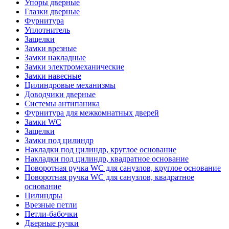
Упоры дверные
Глазки дверные
Фурнитура
Уплотнитель
Защелки
Замки врезные
Замки накладные
Замки электромеханические
Замки навесные
Цилиндровые механизмы
Доводчики дверные
Системы антипаника
Фурнитура для межкомнатных дверей
Замки WC
Защелки
Замки под цилиндр
Накладки под цилиндр, круглое основание
Накладки под цилиндр, квадратное основание
Поворотная ручка WC для санузлов, круглое основание
Поворотная ручка WC для санузлов, квадратное
основание
Цилиндры
Врезные петли
Петли-бабочки
Дверные ручки