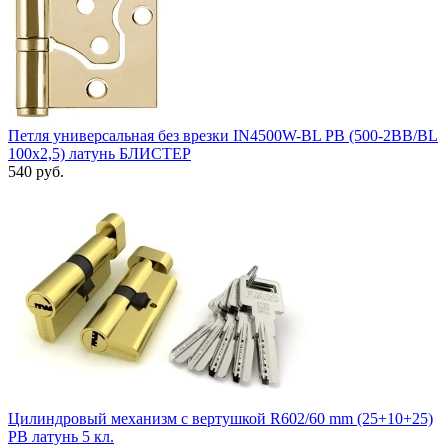
Петля универсальная без врезки IN4500W-BL PB (500-2BB/BL
100x2,5) латунь БЛИСТЕР
540 руб.
Цилиндровый механизм с вертушкой R602/60 mm (25+10+25)
PB латунь 5 кл.