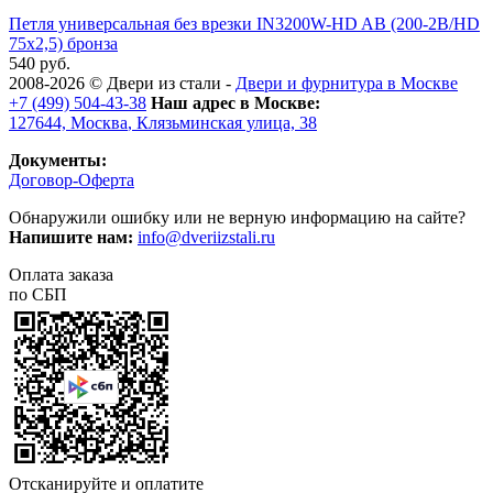
Петля универсальная без врезки IN3200W-HD AB (200-2B/HD
75x2,5) бронза
540 руб.
2008-2026 ©
Двери из стали
-
Двери и фурнитура в Москве
+7 (499) 504-43-38
Наш адрес в Москве:
127644,
Москва
,
Клязьминская улица, 38
Документы:
Договор-Оферта
Обнаружили ошибку или не верную информацию на сайте?
Напишите нам:
info@dveriizstali.ru
Оплата заказа
по СБП
Отсканируйте и оплатите