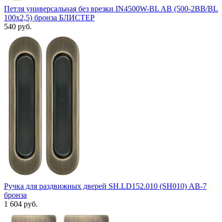
Петля универсальная без врезки IN4500W-BL AB (500-2BB/BL
100x2,5) бронза БЛИСТЕР
540 руб.
Ручка для раздвижных дверей SH.LD152.010 (SH010) АВ-7
бронза
1 604 руб.