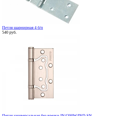
Петля шарнирная 4 б/п
540 руб.
Петля универсальная без врезки IN4200W/IND SN