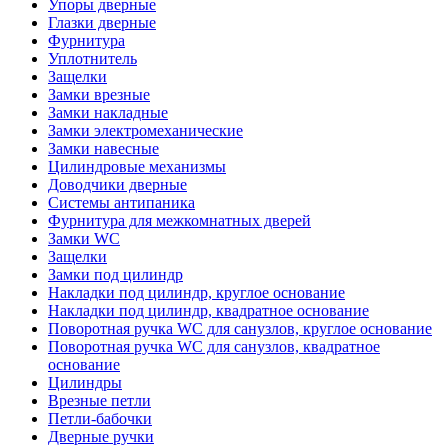
Упоры дверные
Глазки дверные
Фурнитура
Уплотнитель
Защелки
Замки врезные
Замки накладные
Замки электромеханические
Замки навесные
Цилиндровые механизмы
Доводчики дверные
Системы антипаника
Фурнитура для межкомнатных дверей
Замки WC
Защелки
Замки под цилиндр
Накладки под цилиндр, круглое основание
Накладки под цилиндр, квадратное основание
Поворотная ручка WC для санузлов, круглое основание
Поворотная ручка WC для санузлов, квадратное
основание
Цилиндры
Врезные петли
Петли-бабочки
Дверные ручки