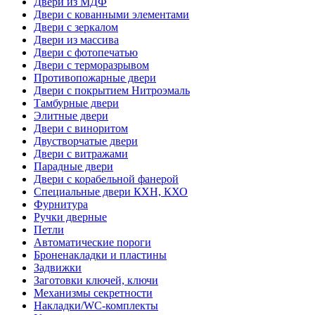
Двери из МДФ
Двери с кованными элементами
Двери с зеркалом
Двери из массива
Двери с фотопечатью
Двери с терморазрывом
Противопожарные двери
Двери с покрытием Нитроэмаль
Тамбурные двери
Элитные двери
Двери с виноритом
Двустворчатые двери
Двери с витражами
Парадные двери
Двери с корабельной фанерой
Специальные двери КХН, КХО
Фурнитура
Ручки дверные
Петли
Автоматические пороги
Броненакладки и пластины
Задвижки
Заготовки ключей, ключи
Механизмы секретности
Накладки/WC-комплекты