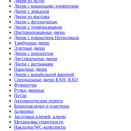
Двери из МДФ
Двери с кованными элементами
Двери с зеркалом
Двери из массива
Двери с фотопечатью
Двери с терморазрывом
Противопожарные двери
Двери с покрытием Нитроэмаль
Тамбурные двери
Элитные двери
Двери с виноритом
Двустворчатые двери
Двери с витражами
Парадные двери
Двери с корабельной фанерой
Специальные двери КХН, КХО
Фурнитура
Ручки дверные
Петли
Автоматические пороги
Броненакладки и пластины
Задвижки
Заготовки ключей, ключи
Механизмы секретности
Накладки/WC-комплекты