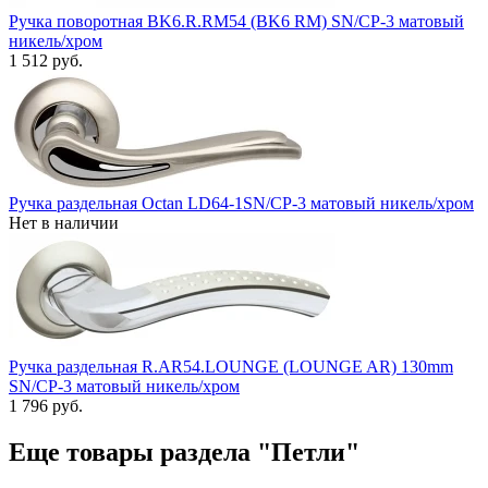
Ручка поворотная BK6.R.RM54 (BK6 RM) SN/CP-3 матовый
никель/хром
1 512 руб.
Ручка раздельная Octan LD64-1SN/CP-3 матовый никель/хром
Нет в наличии
Ручка раздельная R.AR54.LOUNGE (LOUNGE AR) 130mm
SN/CP-3 матовый никель/хром
1 796 руб.
Еще товары раздела "Петли"