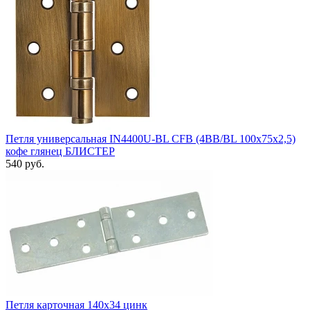
Петля универсальная IN4400U-BL CFB (4BB/BL 100x75x2,5)
кофе глянец БЛИСТЕР
540 руб.
Петля карточная 140x34 цинк