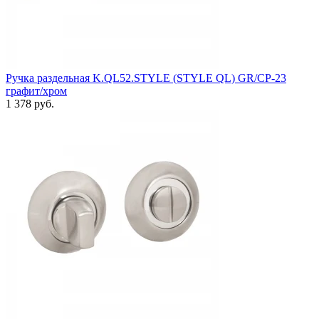
Ручка раздельная K.QL52.STYLE (STYLE QL) GR/CP-23
графит/хром
1 378 руб.