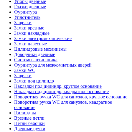
Упоры дверные
Глазки дверные
Фурнитура
Уплотнитель
Защелки
Замки врезные
Замки накладные
Замки электромеханические
Замки навесные
Цилиндровые механизмы
Доводчики дверные
Системы антипаника
Фурнитура для межкомнатных дверей
Замки WC
Защелки
Замки под цилиндр
Накладки под цилиндр, круглое основание
Накладки под цилиндр, квадратное основание
Поворотная ручка WC для санузлов, круглое основание
Поворотная ручка WC для санузлов, квадратное
основание
Цилиндры
Врезные петли
Петли-бабочки
Дверные ручки