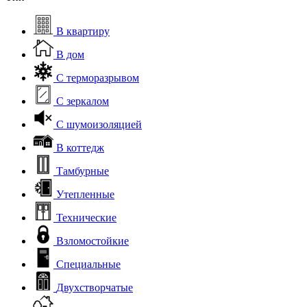
В квартиру
В дом
С терморазрывом
С зеркалом
С шумоизоляцией
В коттедж
Тамбурные
Утепленные
Технические
Взломостойкие
Специальные
Двухстворчатые