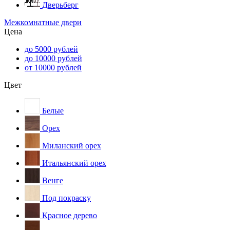
Дверьберг
Межкомнатные двери
Цена
до 5000 рублей
до 10000 рублей
от 10000 рублей
Цвет
Белые
Орех
Миланский орех
Итальянский орех
Венге
Под покраску
Красное дерево