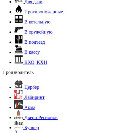
Для дачи
Противопожарные
В котельную
В оружейную
В подъезд
В кассу
КХО, КХН
Производитель
Цербер
Лабиринт
Арма
Двери Регионов
Бункер