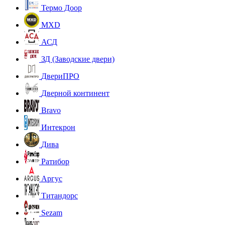
Термо Доор
MXD
АСД
ЗД (Заводские двери)
ДвериПРО
Дверной континент
Bravo
Интекрон
Дива
Ратибор
Аргус
Титандорс
Sezam