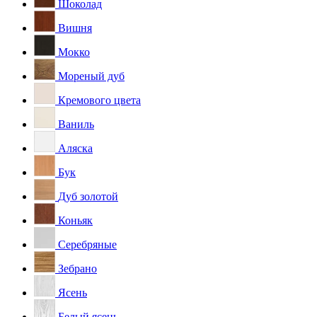
Шоколад
Вишня
Мокко
Мореный дуб
Кремового цвета
Ваниль
Аляска
Бук
Дуб золотой
Коньяк
Серебряные
Зебрано
Ясень
Белый ясень