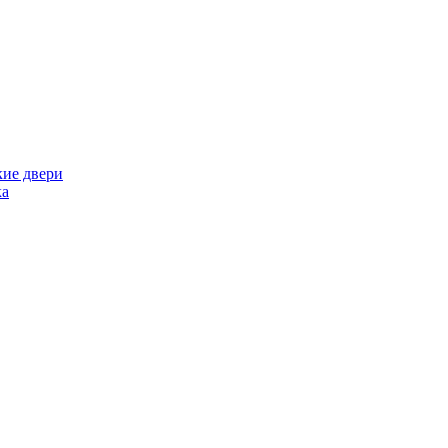
кие двери
ка