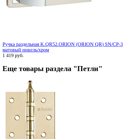
Ручка раздельная K.QR52.ORION (ORION QR) SN/CP-3
матовый никель/хром
1 419 руб.
Еще товары раздела "Петли"