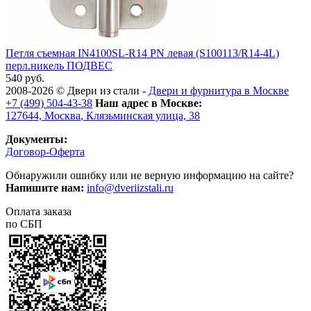
Петля съемная IN4100SL-R14 PN левая (S100113/R14-4L)
перл.никель ПОДВЕС
540 руб.
2008-2026 ©
Двери из стали
-
Двери и фурнитура в Москве
+7 (499) 504-43-38
Наш адрес в Москве:
127644,
Москва
,
Клязьминская улица, 38
Документы:
Договор-Оферта
Обнаружили ошибку или не верную информацию на сайте?
Напишите нам:
info@dveriizstali.ru
Оплата заказа
по СБП