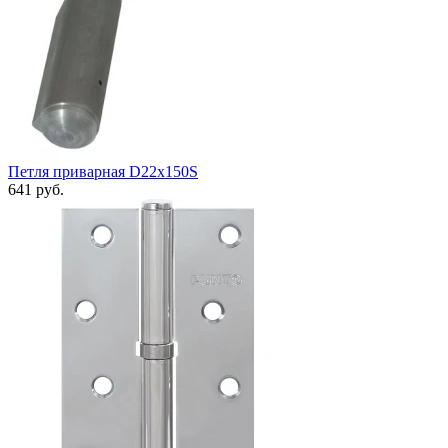
Петля приварная D22x150S
641 руб.