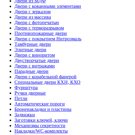
Двери из МДФ
Двери с кованными элементами
Двери с зеркалом
Двери из массива
Двери с фотопечатью
Двери с терморазрывом
Противопожарные двери
Двери с покрытием Нитроэмаль
Тамбурные двери
Элитные двери
Двери с виноритом
Двустворчатые двери
Двери с витражами
Парадные двери
Двери с корабельной фанерой
Специальные двери КХН, КХО
Фурнитура
Ручки дверные
Петли
Автоматические пороги
Броненакладки и пластины
Задвижки
Заготовки ключей, ключи
Механизмы секретности
Накладки/WC-комплекты