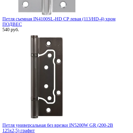
Петля съемная IN4100SL-HD CP левая (113/HD-4) хром
ПОДВЕС
540 руб.
Петля универсальная без врезки IN5200W GR (200-2B
125x2,5) графит