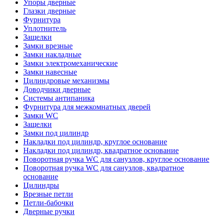
Упоры дверные
Глазки дверные
Фурнитура
Уплотнитель
Защелки
Замки врезные
Замки накладные
Замки электромеханические
Замки навесные
Цилиндровые механизмы
Доводчики дверные
Системы антипаника
Фурнитура для межкомнатных дверей
Замки WC
Защелки
Замки под цилиндр
Накладки под цилиндр, круглое основание
Накладки под цилиндр, квадратное основание
Поворотная ручка WC для санузлов, круглое основание
Поворотная ручка WC для санузлов, квадратное
основание
Цилиндры
Врезные петли
Петли-бабочки
Дверные ручки