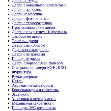
Двери из МДФ
Двери с кованными элементами
Двери с зеркалом
Двери из массива
Двери с фотопечатью
Двери с терморазрывом
Противопожарные двери
Двери с покрытием Нитроэмаль
Тамбурные двери
Элитные двери
Двери с виноритом
Двустворчатые двери
Двери с витражами
Парадные двери
Двери с корабельной фанерой
Специальные двери КХН, КХО
Фурнитура
Ручки дверные
Петли
Автоматические пороги
Броненакладки и пластины
Задвижки
Заготовки ключей, ключи
Механизмы секретности
Накладки/WC-комплекты