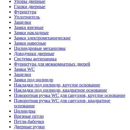
Упоры дверные
Глазки дверные
Фурнитура
Уплотнитель
Защелки
Замки врезные
Замки накладные
Замки электромеханические
Замки навесные
Цилиндровые механизмы
Доводчики дверные
Системы антипаника
Фурнитура для межкомнатных дверей
Замки WC
Защелки
Замки под цилиндр
Накладки под цилиндр, круглое основание
Накладки под цилиндр, квадратное основание
Поворотная ручка WC для санузлов, круглое основание
Поворотная ручка WC для санузлов, квадратное
основание
Цилиндры
Врезные петли
Петли-бабочки
Дверные ручки