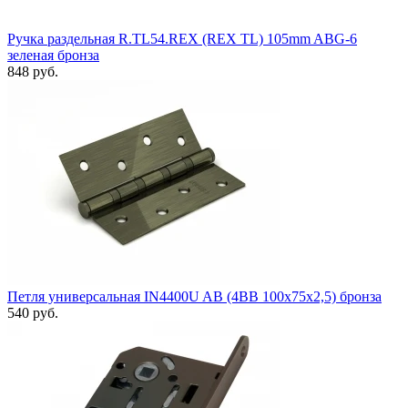
Ручка раздельная R.TL54.REX (REX TL) 105mm ABG-6
зеленая бронза
848 руб.
Петля универсальная IN4400U AB (4BB 100x75x2,5) бронза
540 руб.