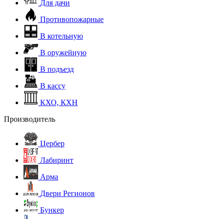
Для дачи
Противопожарные
В котельную
В оружейную
В подъезд
В кассу
КХО, КХН
Производитель
Цербер
Лабиринт
Арма
Двери Регионов
Бункер