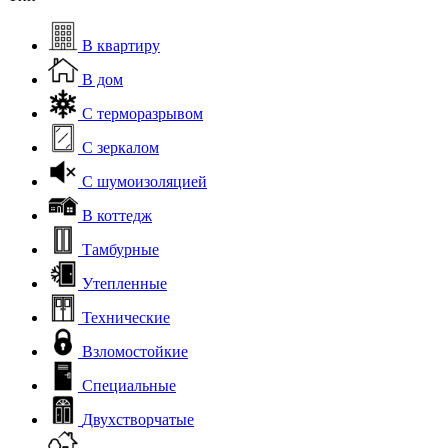
В квартиру
В дом
С терморазрывом
С зеркалом
С шумоизоляцией
В коттедж
Тамбурные
Утепленные
Технические
Взломостойкие
Специальные
Двухстворчатые