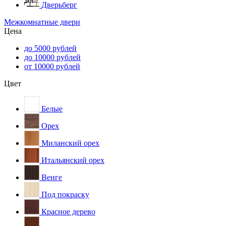
Дверьберг
Межкомнатные двери
Цена
до 5000 рублей
до 10000 рублей
от 10000 рублей
Цвет
Белые
Орех
Миланский орех
Итальянский орех
Венге
Под покраску
Красное дерево