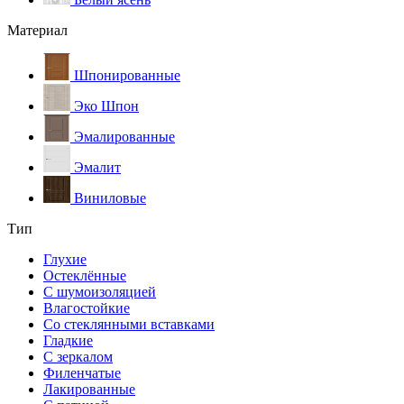
Материал
Шпонированные
Эко Шпон
Эмалированные
Эмалит
Виниловые
Тип
Глухие
Остеклённые
С шумоизоляцией
Влагостойкие
Со стеклянными вставками
Гладкие
С зеркалом
Филенчатые
Лакированные