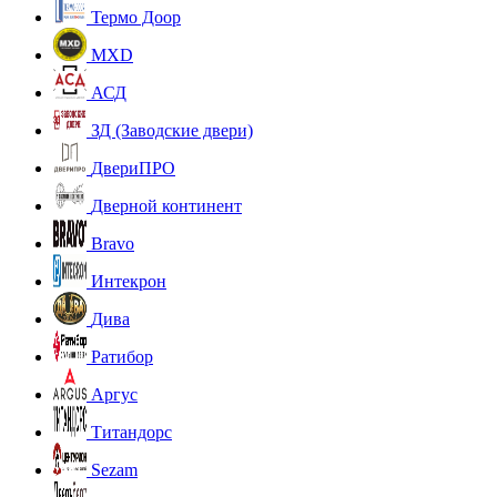
Термо Доор
MXD
АСД
ЗД (Заводские двери)
ДвериПРО
Дверной континент
Bravo
Интекрон
Дива
Ратибор
Аргус
Титандорс
Sezam