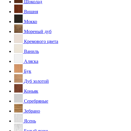
Шоколад
Вишня
Мокко
Мореный дуб
Кремового цвета
Ваниль
Аляска
Бук
Дуб золотой
Коньяк
Серебряные
Зебрано
Ясень
Белый ясень