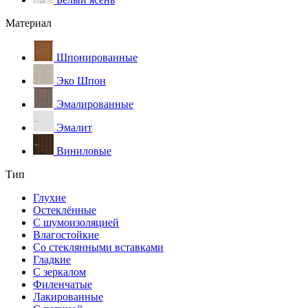
Материал
Шпонированные
Эко Шпон
Эмалированные
Эмалит
Виниловые
Тип
Глухие
Остеклённые
С шумоизоляцией
Влагостойкие
Со стеклянными вставками
Гладкие
С зеркалом
Филенчатые
Лакированные