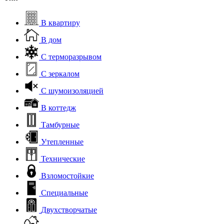
В квартиру
В дом
С терморазрывом
С зеркалом
С шумоизоляцией
В коттедж
Тамбурные
Утепленные
Технические
Взломостойкие
Специальные
Двухстворчатые