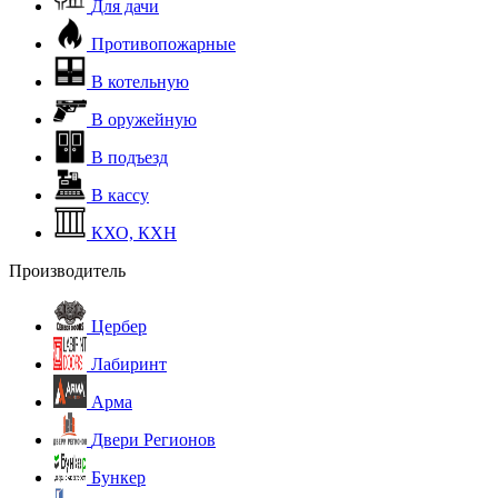
Для дачи
Противопожарные
В котельную
В оружейную
В подъезд
В кассу
КХО, КХН
Производитель
Цербер
Лабиринт
Арма
Двери Регионов
Бункер