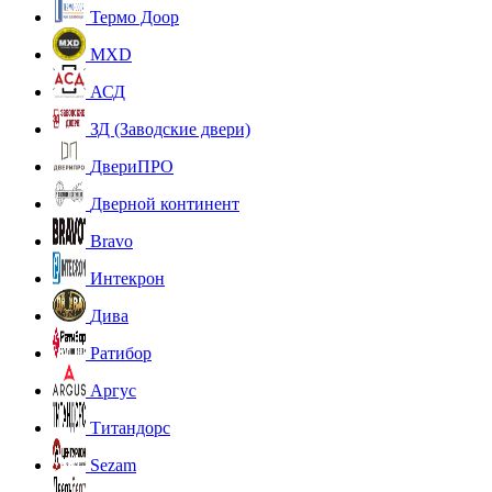
Термо Доор
MXD
АСД
ЗД (Заводские двери)
ДвериПРО
Дверной континент
Bravo
Интекрон
Дива
Ратибор
Аргус
Титандорс
Sezam