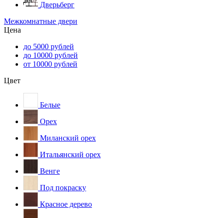
Дверьберг
Межкомнатные двери
Цена
до 5000 рублей
до 10000 рублей
от 10000 рублей
Цвет
Белые
Орех
Миланский орех
Итальянский орех
Венге
Под покраску
Красное дерево