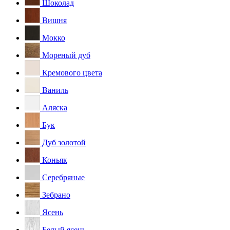
Шоколад
Вишня
Мокко
Мореный дуб
Кремового цвета
Ваниль
Аляска
Бук
Дуб золотой
Коньяк
Серебряные
Зебрано
Ясень
Белый ясень